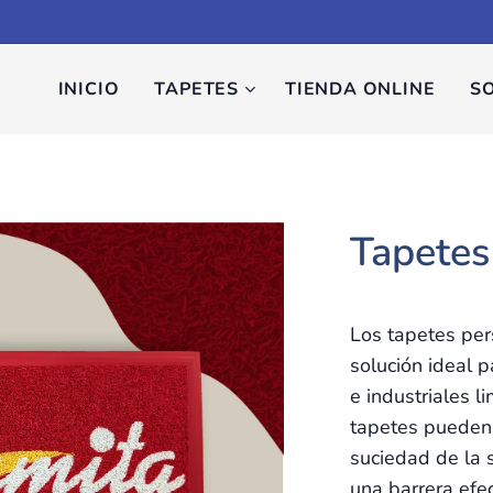
INICIO
TAPETES
TIENDA ONLINE
S
Tapetes
Los tapetes per
solución ideal 
e industriales l
tapetes pueden
suciedad de la 
una barrera efe