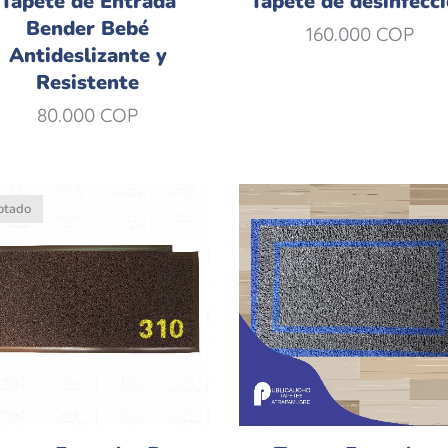
Tapete de Entrada
Tapete de desinfecc
Bender Bebé
160.000
COP
Antideslizante y
Resistente
80.000
COP
otado