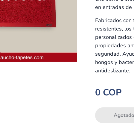
en entradas de a
Fabricados con 
resistentes, lo
personalizados 
propiedades ant
seguridad. Ayud
hongos y bacter
antideslizante.
0
COP
Agotad