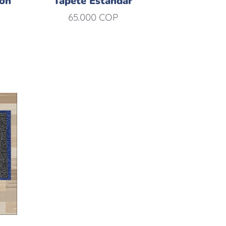
ión
Tapete Estandar
65.000
COP