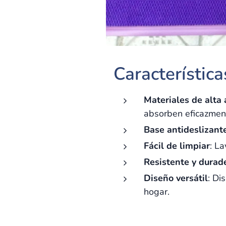
Característic
Materiales de alta
absorben eficazmen
Base antideslizant
Fácil de limpiar
: L
Resistente y durad
Diseño versátil
: Di
hogar.